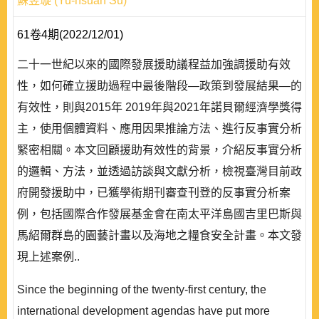
蘇昱璇 (Yu-hsuan Su)
61卷4期(2022/12/01)
二十一世紀以來的國際發展援助議程益加強調援助有效
性，如何確立援助過程中最後階段—政策到發展結果—的
有效性，則與2015年 2019年與2021年諾貝爾經濟學獎得
主，使用個體資料、應用因果推論方法、進行反事實分析
緊密相關。本文回顧援助有效性的背景，介紹反事實分析
的邏輯、方法，並透過訪談與文獻分析，檢視臺灣目前政
府開發援助中，已獲學術期刊審查刊登的反事實分析案
例，包括國際合作發展基金會在南太平洋島國吉里巴斯與
馬紹爾群島的園藝計畫以及海地之糧食安全計畫。本文發
現上述案例..
Since the beginning of the twenty-first century, the
international development agendas have put more