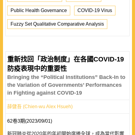
Public Health Governance
COVID-19 Virus
Fuzzy Set Qualitative Comparative Analysis
重新找回「政治制度」在各國COVID-19
防疫表現中的重要性
Bringing the “Political Institutions” Back-In to
the Variation of Governments’ Performances
in Fighting against COVID-19
薛健吾 (Chien-wu Alex Hsueh)
62卷3期(2023/09/01)
新冠肺炎從2020年的年初開始席捲全球，成為當代影響