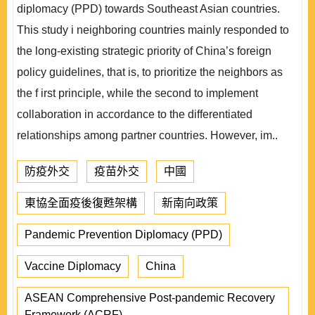
diplomacy (PPD) towards Southeast Asian countries.
This study i neighboring countries mainly responded to
the long-existing strategic priority of China’s foreign
policy guidelines, that is, to prioritize the neighbors as
the f irst principle, while the second to implement
collaboration in accordance to the differentiated
relationships among partner countries. However, im..
防疫外交
疫苗外交
中國
東協全面疫後復甦架構
新南向政策
Pandemic Prevention Diplomacy (PPD)
Vaccine Diplomacy
China
ASEAN Comprehensive Post-pandemic Recovery
Framework (ACRF)