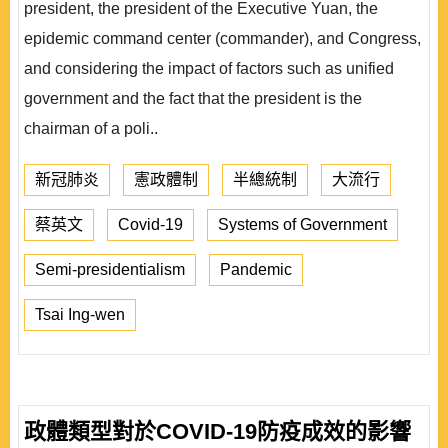
president, the president of the Executive Yuan, the
epidemic command center (commander), and Congress,
and considering the impact of factors such as unified
government and the fact that the president is the
chairman of a poli..
新冠肺炎
憲政體制
半總統制
大流行
蔡英文
Covid-19
Systems of Government
Semi-presidentialism
Pandemic
Tsai Ing-wen
政體類型對於COVID-19防疫成效的影響