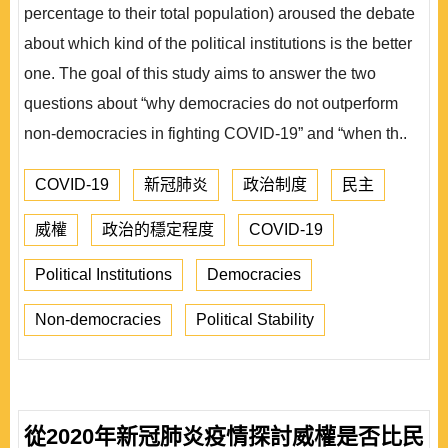
percentage to their total population) aroused the debate
about which kind of the political institutions is the better
one. The goal of this study aims to answer the two
questions about “why democracies do not outperform
non-democracies in fighting COVID-19” and “when th..
COVID-19
新冠肺炎
政治制度
民主
威權
政治的穩定程度
COVID-19
Political Institutions
Democracies
Non-democracies
Political Stability
從2020年新冠肺炎疫情探討威權是否比民