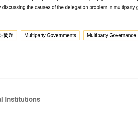
fly discussing the causes of the delegation problem in multipar
理問題
Multiparty Governments
Multiparty Governance
l Institutions