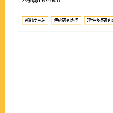
36卷9期(1997/09/01)
新制度主義
傳統研究途徑
理性抉擇研究