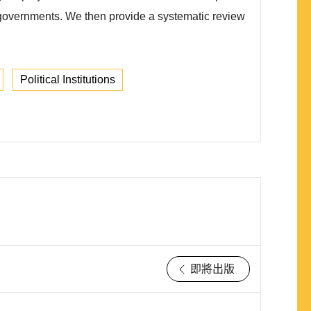
ty governments. We then provide a systematic review
Political Institutions
即將出版