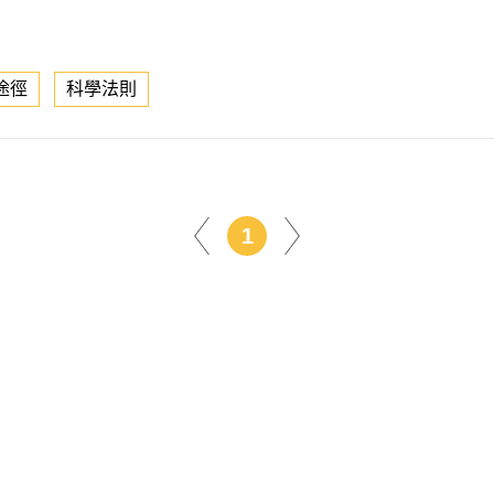
途徑
科學法則
1