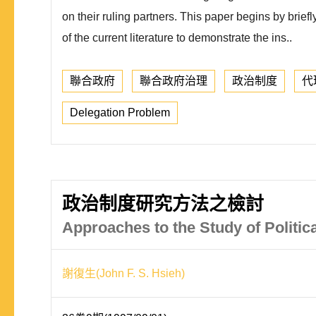
on their ruling partners. This paper begins by brie
of the current literature to demonstrate the ins..
聯合政府
聯合政府治理
政治制度
代
Delegation Problem
政治制度研究方法之檢討
Approaches to the Study of Politica
謝復生(John F. S. Hsieh)