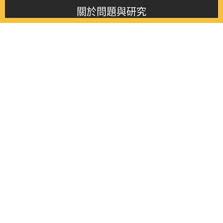
關於問題與研究
About this journal
最新消息
Latest issue
最新期刊
Latest issue
各期期刊
All issues
徵稿啟事
Contribution
聯絡我們
Contact
《問題與研究》季刊 Wenti Yu Yanjiu
Copyright © 2021 Wenti Yu Yanjiu. All Rights Reserved.