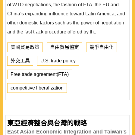
of WTO negotiations, the fashion of FTA, the EU and
China’s expanding influence toward Latin America, and
other domestic factors such as the power of negotiation
and the fast track procedure offered by th..
美國貿易政策
自由貿易協定
競爭自由化
外交工具
U.S. trade policy
Free trade agreement(FTA)
competitive liberalization
東亞經濟整合與台灣的戰略
East Asian Economic Integration and Taiwan's