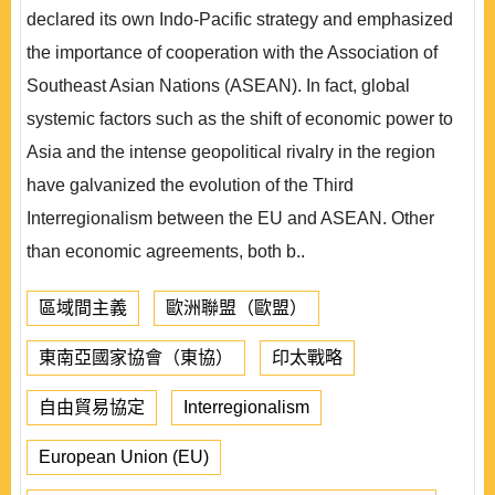
declared its own Indo-Pacific strategy and emphasized
the importance of cooperation with the Association of
Southeast Asian Nations (ASEAN). In fact, global
systemic factors such as the shift of economic power to
Asia and the intense geopolitical rivalry in the region
have galvanized the evolution of the Third
Interregionalism between the EU and ASEAN. Other
than economic agreements, both b..
區域間主義
歐洲聯盟（歐盟）
東南亞國家協會（東協）
印太戰略
自由貿易協定
Interregionalism
European Union (EU)