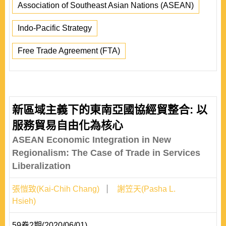
Association of Southeast Asian Nations (ASEAN)
Indo-Pacific Strategy
Free Trade Agreement (FTA)
新區域主義下的東南亞國協經貿整合: 以
服務貿易自由化為核心
ASEAN Economic Integration in New
Regionalism: The Case of Trade in Services
Liberalization
張愷致(Kai-Chih Chang)
謝笠天(Pasha L.
Hsieh)
59卷2期(2020/06/01)