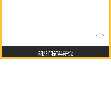
關於問題與研究
About this journal
最新消息
Latest issue
最新期刊
Latest issue
各期期刊
All issues