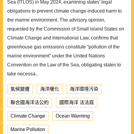
Sea (ITLOS) in May 2024, examining states’ legal
obligations to prevent climate change-induced harm to
the marine environment. The advisory opinion,
requested by the Commission of Small Island States on
Climate Change and International Law, confirms that
greenhouse gas emissions constitute “pollution of the
marine environment” under the United Nations
Convention on the Law of the Sea, obligating states to
take necessa..
氣候變遷
海洋暖化
海洋環境污染
聯合國海洋法公約
國際海洋 法法庭
Climate Change
Ocean Warming
Marine Pollution