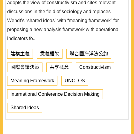
adopts the view of constructivism and cites relevant
discussions in the field of sociology and replaces
Wendt’s “shared ideas” with “meaning framework” for
proposing a new analysis framework with operational
indicators fo..
建構主義
意義框架
聯合國海洋法公約
國際會議決策
共享概念
Constructivism
Meaning Framework
UNCLOS
International Conference Decision Making
Shared Ideas