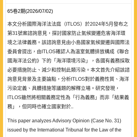
65卷2期(2026/07/02)
本文分析國際海洋法法庭（ITLOS）於2024年5月發布之
第31號案諮詢意見，探討國家防止氣候變遷危害海洋環
境之法律義務。該諮詢意見由小島國家氣候變遷與國際法
委員會提出，由ITLOS確認人為溫室氣體排放構成《聯合
國海洋法公約》下的「海洋環境污染」，各國有義務採取
必要措施防止、減少和控制此類污染。本文首先介紹該諮
詢意見背景及主要論點，分析ITLOS對於義務性質、海洋
污染定義、具體措施等議題的解釋立場。研究發現，
ITLOS雖然將相關義務定性為「行為義務」而非「結果義
務」，但同時也確立國家對於..
This paper analyzes Advisory Opinion (Case No. 31)
issued by the International Tribunal for the Law of the