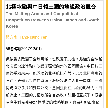
北極冰融與中日韓三國的地緣政治競合
The Melting Arctic and Geopolitical
Coopetition Between China, Japan and South
Korea
閻亢宗(Hang-Tsung Yen)
56卷4期(2017/12/01)
氣候變遷改變了全球氣候，也改變了北極。北極受全球暖
化影響快速冰融，改變了區域內外的國際關係。中日韓三
國為爭取未來可能浮現的北極航運利益，以及北極豐富的
石油、天然氣等自然資源，紛紛設法進入此一區域。三國
同時採取多邊和雙邊外交，意圖強化在北極的影響力。目
前為止，三國的北極政策各自為政，甚至相互競爭，很容
易產生利益衝突;北極重要的戰略地位，也易引起軍事緊