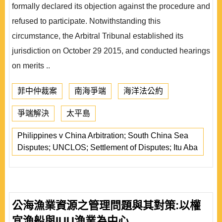
formally declared its objection against the procedure and
refused to participate. Notwithstanding this
circumstance, the Arbitral Tribunal established its
jurisdiction on October 29 2015, and conducted hearings
on merits ..
菲中仲裁案
南海爭端
海洋法公約
爭端解決
太平島
Philippines v China Arbitration; South China Sea
Disputes; UNCLOS; Settlement of Disputes; Itu Aba
公海漁業資源之管理問題與其對策:以權
宜漁船與IUU漁業為中心