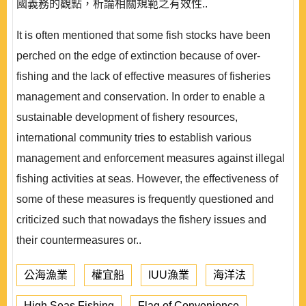
國義務的觀點，析論相關規範之有效性..
It is often mentioned that some fish stocks have been
perched on the edge of extinction because of over-
fishing and the lack of effective measures of fisheries
management and conservation. In order to enable a
sustainable development of fishery resources,
international community tries to establish various
management and enforcement measures against illegal
fishing activities at seas. However, the effectiveness of
some of these measures is frequently questioned and
criticized such that nowadays the fishery issues and
their countermeasures or..
公海漁業
權宜船
IUU漁業
海洋法
High Seas Fishing
Flag of Convenience