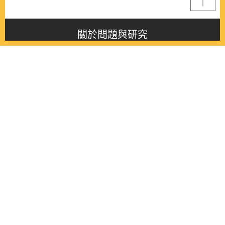
關於問題與研究
About this journal
最新消息
Latest issue
最新期刊
Latest issue
各期期刊
All issues
徵稿啟事
Contribution
聯絡我們
Contact