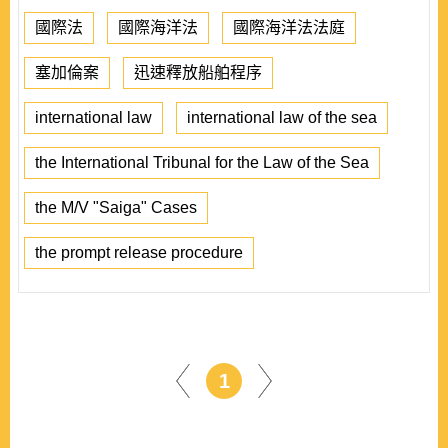
國際法
國際海洋法
國際海洋法法庭
塞加倫案
迅速釋放船舶程序
international law
international law of the sea
the International Tribunal for the Law of the Sea
the M/V "Saiga" Cases
the prompt release procedure
1