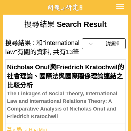
搜尋結果
Search Result
搜尋結果 : 和"international
請選擇
law"有關的資料, 共有13筆
Nicholas Onuf與Friedrich Kratochwil的
社會理論、國際法與國際關係理論連結之
比較分析
The Linkages of Social Theory, International
Law and International Relations Theory: A
Comparative Analysis of Nicholas Onuf and
Friedrich Kratochwil
莫大華(Ta-Hua Mo)