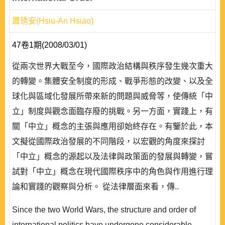
蕭琇安(Hsiu-An Hsiao)
47卷1期(2008/03/01)
從兩次世界大戰至今，國際政治結構與秩序發生幾次重大
的轉變。集體安全制度的形成、戰爭形態的改變、以及全
球化與區域化發展所帶來新的問題與威脅等，使傳統「中
立」制度與觀念面臨存廢的挑戰。另一方面，實踐上，有
關「中立」概念的主張與應用卻始終存在。有鑒於此，本
文擬從國際政治發展的不同階段，以宏觀的角度來探討
「中立」概念的源起以及法律與政策面的發展與轉變，嘗
試對「中立」概念在現代國際秩序中的角色與作用進行理
論和實踐的觀察與分析。 從法律層面來看，傳..
Since the two World Wars, the structure and order of
international politics have undergone considerable