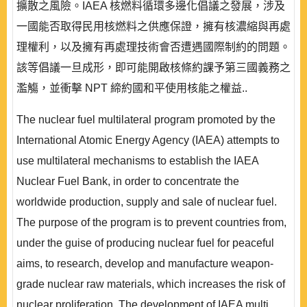
擴散之風險。IAEA 核燃料循環多邊化倡議之發展，涉及
一國能否取得民用核燃料之供應保證，擁有核濃縮與再處
理權利，以及擁有再處理技術會否遭遇國際制約的問題。
該等倡議一旦成形，即可能開啟核條約課予第三國義務之
濫觴，並衝擊 NPT 締約國和平使用核能之權益..
The nuclear fuel multilateral program promoted by the
International Atomic Energy Agency (IAEA) attempts to
use multilateral mechanisms to establish the IAEA
Nuclear Fuel Bank, in order to concentrate the
worldwide production, supply and sale of nuclear fuel.
The purpose of the program is to prevent countries from,
under the guise of producing nuclear fuel for peaceful
aims, to research, develop and manufacture weapon-
grade nuclear raw materials, which increases the risk of
nuclear proliferation. The development of IAEA multi..