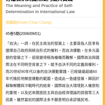
The Meaning and Practice of Self-
Determination in International Law
張顯超(Hsien-Chao Chang)
45卷5期(2006/09/01)
「自決」一詞，在民主政治的發展上，主要是指人民享有
選擇自己政府與統治形式的權利。而自決運動，在多元面
貌的發展之下，卻是變得極為複雜而難解。國際政治與國
際法在不同時空背景之下，賦予自決不同的定義與權利。
而20世紀90年代以後的自決運動實踐，已經遠遠超過60
年代殖民地解放運動的範圍。造成此一急遽發展，歸因於
蘇聯解體與冷戰時代的結束、國際政治大環境對人權原則
的重視，以及近來開放民主與自由經濟理論的提倡等三大
因素。雖然當前的國際法多不願意明白承認殖民地..