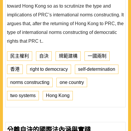
toward Hong Kong so as to scrutinize the type and
implications of PRC’s international norms constructing. It
argues that, after the returning of Hong Kong to PRC, the
type of international norms constructing of democratic
rights that PRC t..
民主權利
自決
規範建構
一國兩制
香港
right to democracy
self-determination
norms constructing
one country
two systems
Hong Kong
分離自決的國際法內涵與實踐