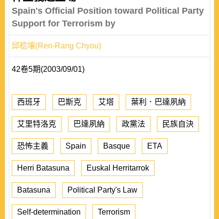
Spain's Official Position toward Political Party
Support for Terrorism by
邱稔壤(Ren-Rang Chyou)
42卷5期(2003/09/01)
西班牙
巴斯克
艾塔
葉利．巴達夙納
艾里特洛克
巴達夙納
政黨法
民族自決
恐怖主義
Spain
Basque
ETA
Herri Batasuna
Euskal Herritarrok
Batasuna
Political Party's Law
Self-determination
Terrorism