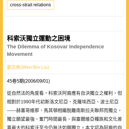
cross-strait relations
科索沃獨立運動之困境
The Dilemma of Kosovar Independence
Movement
劉文彬(Wen-Bin Liu)
45卷5期(2006/09/01)
從自然法的角度看，科索沃阿裔應有自決獨立之權利，但
相對於1990年代初斯洛文尼亞、克羅埃西亞、波士尼亞
——赫塞哥維那、馬其頓相繼脫離南斯拉夫聯邦而獨立，
獨立願望最強、奮鬥時間最長、與塞爾維亞種族和文化差
異最大的科索沃至今仍無法如願獨立。本文認為阿裔的自