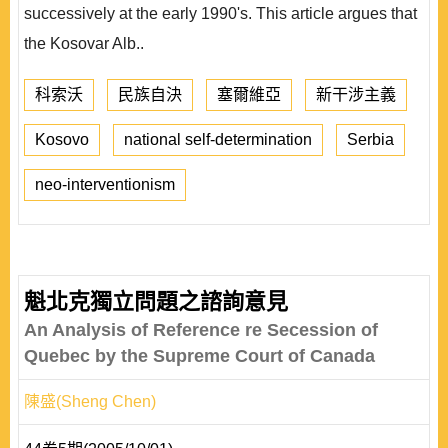
successively at the early 1990's. This article argues that
the Kosovar Alb..
科索沃
民族自決
塞爾維亞
新干涉主義
Kosovo
national self-determination
Serbia
neo-interventionism
魁北克獨立問題之諮詢意見
An Analysis of Reference re Secession of
Quebec by the Supreme Court of Canada
陳盛(Sheng Chen)