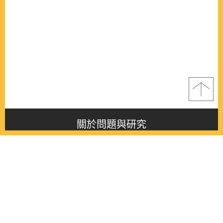
關於問題與研究
About this journal
最新消息
Latest issue
最新期刊
Latest issue
各期期刊