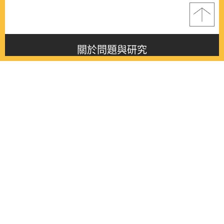
關於問題與研究
About this journal
最新消息
Latest issue
最新期刊
Latest issue
各期期刊
All issues
徵稿啟事
Contribution
聯絡我們
Contact