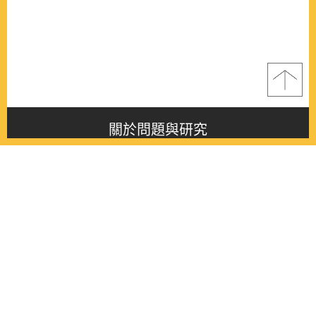
關於問題與研究
About this journal
最新消息
Latest issue
最新期刊
Latest issue
各期期刊
All issues
徵稿啟事