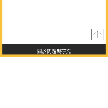
關於問題與研究
About this journal
最新消息
Latest issue
最新期刊
Latest issue
各期期刊
All issues