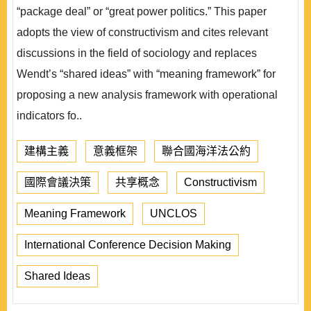
“package deal” or “great power politics.” This paper
adopts the view of constructivism and cites relevant
discussions in the field of sociology and replaces
Wendt’s “shared ideas” with “meaning framework” for
proposing a new analysis framework with operational
indicators fo..
建構主義
意義框架
聯合國海洋法公約
國際會議決策
共享概念
Constructivism
Meaning Framework
UNCLOS
International Conference Decision Making
Shared Ideas