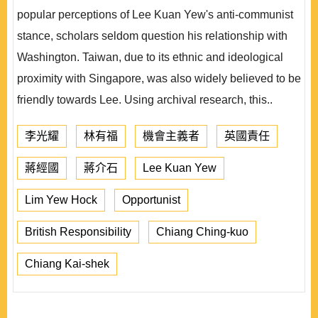
popular perceptions of Lee Kuan Yew's anti-communist
stance, scholars seldom question his relationship with
Washington. Taiwan, due to its ethnic and ideological
proximity with Singapore, was also widely believed to be
friendly towards Lee. Using archival research, this..
李光耀
林有福
機會主義者
英國責任
蔣經國
蔣介石
Lee Kuan Yew
Lim Yew Hock
Opportunist
British Responsibility
Chiang Ching-kuo
Chiang Kai-shek