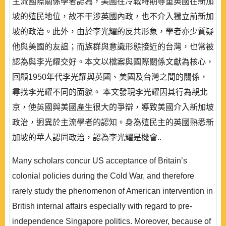
主流國際關係學者認為，美國在冷戰時期尊重英國在新加
坡的殖民地位，故不干涉英國內政，也不介入獨立前新加
坡的政治。此外，由於李光耀的反共形象，學者亦少質疑
他與美國的友誼；而族群與意識形態接近的台灣，也常被
認為與李光耀交好。本文以檔案與國際關係文獻為核心，
回顧1950年代李光耀與英國、美國及台灣之間的關係，
尋找李光耀不同的面貌。 本文發現李光耀因其行為親北
京，使英國與美國產生很大的爭辯，導致美國介入新加坡
政治，迥異於主流學者的認知。身為殖民主的英國熟悉新
加坡的華人認同政治，認為李光耀是機會..
Many scholars concur US acceptance of Britain’s
colonial policies during the Cold War, and therefore
rarely study the phenomenon of American intervention in
British internal affairs especially with regard to pre-
independence Singapore politics. Moreover, because of