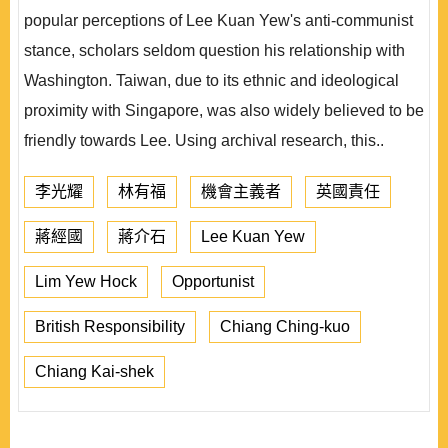
popular perceptions of Lee Kuan Yew's anti-communist
stance, scholars seldom question his relationship with
Washington. Taiwan, due to its ethnic and ideological
proximity with Singapore, was also widely believed to be
friendly towards Lee. Using archival research, this..
李光耀
林有福
機會主義者
英國責任
蔣經國
蔣介石
Lee Kuan Yew
Lim Yew Hock
Opportunist
British Responsibility
Chiang Ching-kuo
Chiang Kai-shek