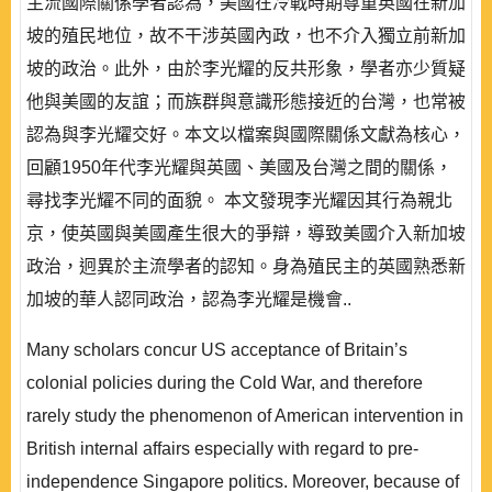
主流國際關係學者認為，美國在冷戰時期尊重英國在新加
坡的殖民地位，故不干涉英國內政，也不介入獨立前新加
坡的政治。此外，由於李光耀的反共形象，學者亦少質疑
他與美國的友誼；而族群與意識形態接近的台灣，也常被
認為與李光耀交好。本文以檔案與國際關係文獻為核心，
回顧1950年代李光耀與英國、美國及台灣之間的關係，
尋找李光耀不同的面貌。 本文發現李光耀因其行為親北
京，使英國與美國產生很大的爭辯，導致美國介入新加坡
政治，迥異於主流學者的認知。身為殖民主的英國熟悉新
加坡的華人認同政治，認為李光耀是機會..
Many scholars concur US acceptance of Britain’s
colonial policies during the Cold War, and therefore
rarely study the phenomenon of American intervention in
British internal affairs especially with regard to pre-
independence Singapore politics. Moreover, because of