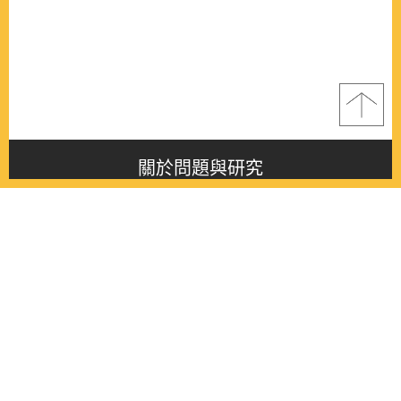
關於問題與研究
About this journal
最新消息
Latest issue
最新期刊
Latest issue
各期期刊
All issues