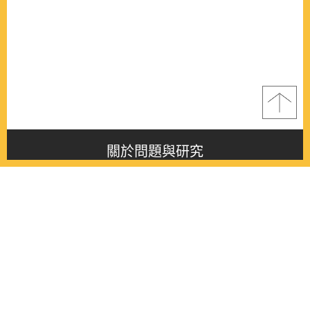
關於問題與研究
About this journal
最新消息
Latest issue
最新期刊
Latest issue
各期期刊
All issues