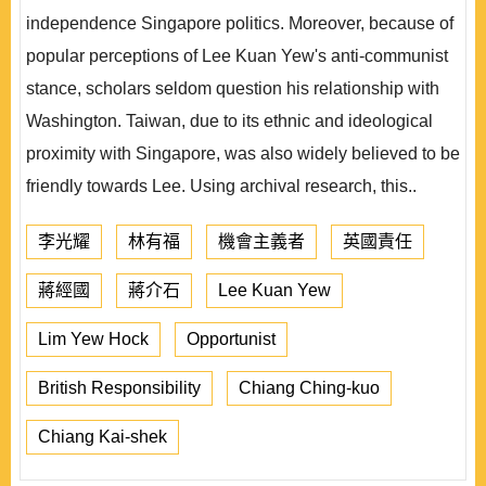
independence Singapore politics. Moreover, because of
popular perceptions of Lee Kuan Yew's anti-communist
stance, scholars seldom question his relationship with
Washington. Taiwan, due to its ethnic and ideological
proximity with Singapore, was also widely believed to be
friendly towards Lee. Using archival research, this..
李光耀
林有福
機會主義者
英國責任
蔣經國
蔣介石
Lee Kuan Yew
Lim Yew Hock
Opportunist
British Responsibility
Chiang Ching-kuo
Chiang Kai-shek