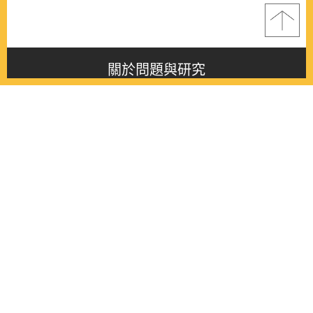
關於問題與研究
About this journal
最新消息
Latest issue
最新期刊
Latest issue
各期期刊
All issues
徵稿啟事
Contribution
聯絡我們
Contact