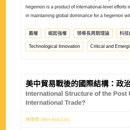
hegemon is a product of international-level efforts 
in maintaining global dominance for a hegemon wit
霸權
崛起強權
領導長周期理論
科技
Technological Innovation
Critical and Emerg
美中貿易戰後的國際結構：政治
International Structure of the Post
International Trade?
林偉修 (Wei-hsiu Lin)