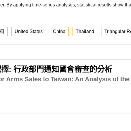
er. By applying time-series analyses, statistical results show tha
料
United States
China
Thailand
Triangular R
擇: 行政部門通知國會審查的分析
or Arms Sales to Taiwan: An Analysis of the 