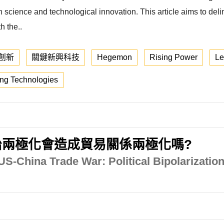
in science and technological innovation. This article aims to del
h the..
創新
關鍵新興科技
Hegemon
Rising Power
Le
ing Technologies
兩極化會造成貿易關係兩極化嗎?
 US-China Trade War: Political Bipolarization