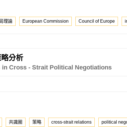
局理論
European Commission
Council of Europe
i
策略分析
 in Cross - Strait Political Negotiations
共識圈
策略
cross-strait relations
political neg