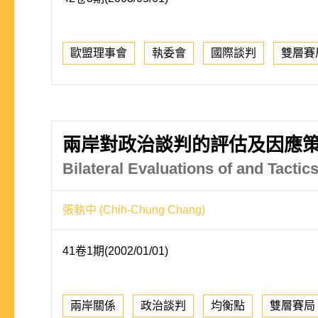
歐盟理事會
執委會
國際談判
雙層賽
兩岸對政治談判的評估及因應
Bilateral Evaluations of and Tactics
張執中 (Chih-Chung Chang)
41卷1期(2002/01/01)
兩岸關係
政治談判
均衡點
雙層賽局