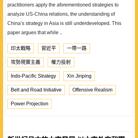
practitioners apply the aforementioned strategies to
analyze US-China relations, the understanding of
China’s strategy in Asia is still underdeveloped. This
paper argues that while ..
印太戰略
習近平
一帶一路
攻勢現實主義
權力投射
Indo-Pacific Strategy
Xin Jinping
Belt and Road Initiative
Offensive Realism
Power Projection