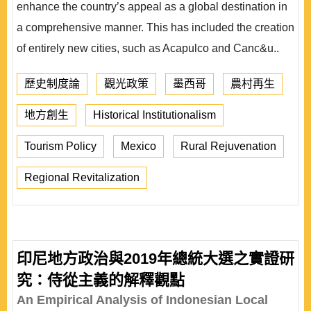
enhance the country’s appeal as a global destination in
a comprehensive manner. This has included the creation
of entirely new cities, such as Acapulco and Canc&u..
歷史制度論
觀光政策
墨西哥
農村再生
地方創生
Historical Institutionalism
Tourism Policy
Mexico
Rural Rejuvenation
Regional Revitalization
印尼地方政治與2019年總統大選之實證研
究：侍從主義的解釋觀點
An Empirical Analysis of Indonesian Local