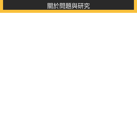
關於問題與研究
About this journal
最新消息
Latest issue
最新期刊
Latest issue
各期期刊
All issues
徵稿啟事
Contribution
聯絡我們
Contact
《問題與研究》季刊 Wenti Yu Yanjiu
Copyright © 2021 Wenti Yu Yanjiu. All Rights Reserved.