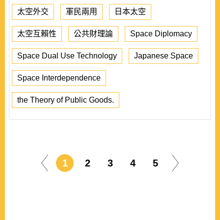
太空外交
軍民兩用
日本太空
太空互賴性
公共財理論
Space Diplomacy
Space Dual Use Technology
Japanese Space
Space Interdependence
the Theory of Public Goods.
1
2
3
4
5