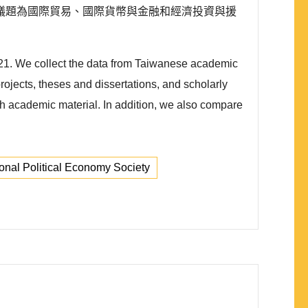
議題為國際貿易、國際貨幣與金融和經濟投資與援
021. We collect the data from Taiwanese academic
ojects, theses and dissertations, and scholarly
ach academic material. In addition, we also compare
ional Political Economy Society