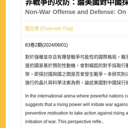
非戰爭的攻防：論美國對中國
Non-War Offense and Defense: On 
殷志偉 (Chee-wei Ying)
63卷2期(2024/06/01)
對於強權並存且有爆發戰爭可能性的國際格局，戰
退的國家基於預防性動機，會對崛起的對手採取行
架，即探討國與國之間是否會發生戰爭。本研究則以
施行的晶片與科學法案為例，論述美國對中國採行的
In the international arena where powerful nations co
suggests that a rising power will initiate war again
preventive motivation to take action against rising
initiation of war. This perspective refle..