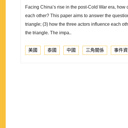
Facing China’s rise in the post-Cold War era, how d
each other? This paper aims to answer the question b
triangle; (3) how the three actors influence each oth
the triangle. The impa..
美國
泰國
中國
三角關係
事件資