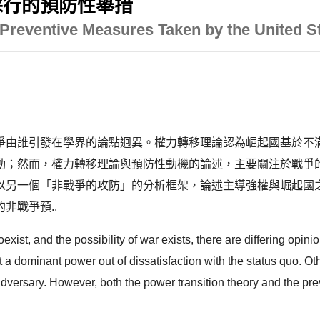
採行的預防性舉措
Preventive Measures Taken by the United S
爭由誰引發在學界的論點迥異。權力轉移理論認為崛起國基於不
動；然而，權力轉移理論與預防性動機的論述，主要關注於戰爭
另一個「非戰爭的攻防」的分析框架，論述主導強權與崛起國之
非戰爭預..
exist, and the possibility of war exists, there are differing opin
st a dominant power out of dissatisfaction with the status quo. Ot
 adversary. However, both the power transition theory and the pr