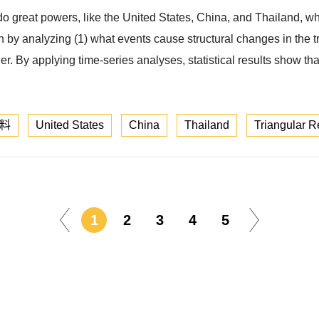
o great powers, like the United States, China, and Thailand, who
y analyzing (1) what events cause structural changes in the tria
er. By applying time-series analyses, statistical results show tha
料
United States
China
Thailand
Triangular R
1
2
3
4
5