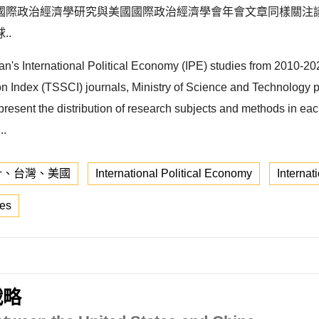
國際政治經濟學研究與美國國際政治經濟學會年會文章同樣關注
..
wan's International Political Economy (IPE) studies from 2010-2
on Index (TSSCI) journals, Ministry of Science and Technology pr
o present the distribution of research subjects and methods in e
..
計、台灣、美國
International Political Economy
Internat
tes
戰略