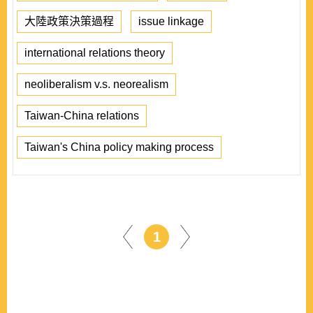
大陸政策決策過程
issue linkage
international relations theory
neoliberalism v.s. neorealism
Taiwan-China relations
Taiwan's China policy making process
1