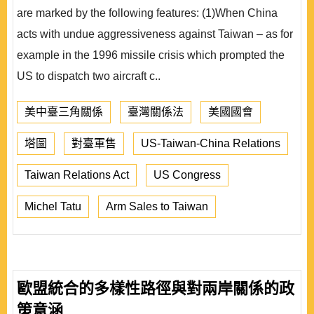
are marked by the following features: (1)When China
acts with undue aggressiveness against Taiwan – as for
example in the 1996 missile crisis which prompted the
US to dispatch two aircraft c..
美中臺三角關係
臺灣關係法
美國國會
塔圖
對臺軍售
US-Taiwan-China Relations
Taiwan Relations Act
US Congress
Michel Tatu
Arm Sales to Taiwan
歐盟統合的多樣性路徑與對兩岸關係的政
策意涵