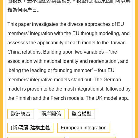
蘭模式，最不理想為英國模式。模型化的結果因而可以解
釋為何兩岸日..
This paper investigates the diverse approaches of EU
members’ integration with the EU through modeling, and
assesses the applicability of each model to the Taiwan-
China relations. Building upon two variables – ‘the
association with national identity and reorientation’, and
‘being the leading or founding member’ – four EU
members’ integrative models stand out. The German
model is proven to be the most integrationist, followed by
the Finnish and the French models. The UK model app..
歐洲統合
兩岸關係
整合模型
(新)現實-建構主義
European integration