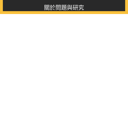
關於問題與研究
About this journal
最新消息
Latest issue
最新期刊
Latest issue
各期期刊
All issues
徵稿啟事
Contribution
聯絡我們
Contact
《問題與研究》季刊 Wenti Yu Yanjiu
Copyright © 2021 Wenti Yu Yanjiu. All Rights Reserved.