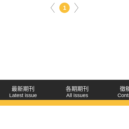
1
最新期刊
各期期刊
徵
Latest issue
All issues
Cont
《問題與研究》季刊 Wenti Yu Yanjiu
Copyright © 2021 Wenti Yu Yanjiu. All Rights Reserved.