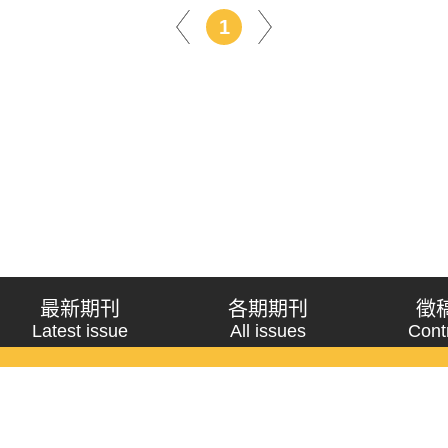
1
最新期刊
各期期刊
徵
Latest issue
All issues
Cont
《問題與研究》季刊 Wenti Yu Yanjiu
Copyright © 2021 Wenti Yu Yanjiu. All Rights Reserved.