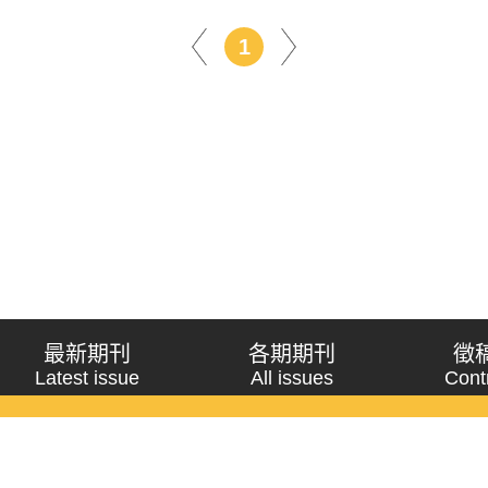
1
最新期刊
各期期刊
徵
Latest issue
All issues
Cont
《問題與研究》季刊 Wenti Yu Yanjiu
Copyright © 2021 Wenti Yu Yanjiu. All Rights Reserved.