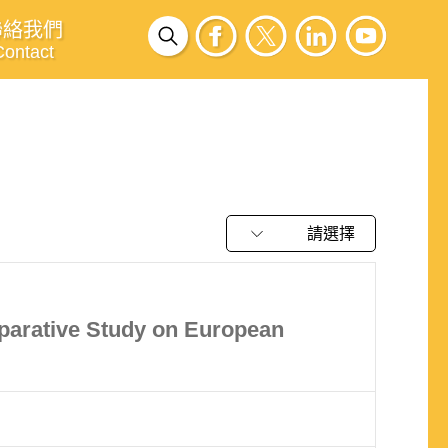
聯絡我們
Contact
請選擇
mparative Study on European