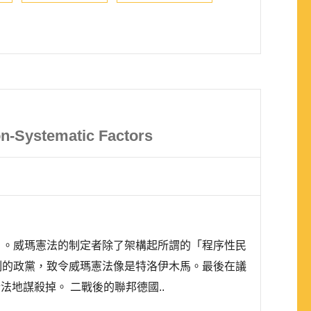
n-Systematic Factors
」。威瑪憲法的制定者除了架構起所謂的「程序性民
制的政黨，致令威瑪憲法像是特洛伊木馬。最後在議
合法地謀殺掉。 二戰後的聯邦德國..