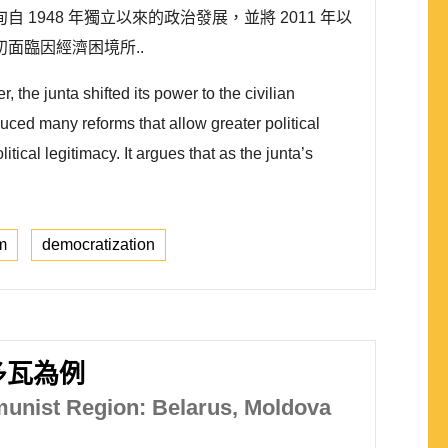
48 年獨立以來的政治發展，並將 2011 年以
面臨因經濟困境所..
 the junta shifted its power to the civilian
uced many reforms that allow greater political
itical legitimacy. It argues that as the junta’s
rm
democratization
多瓦為例
munist Region: Belarus, Moldova