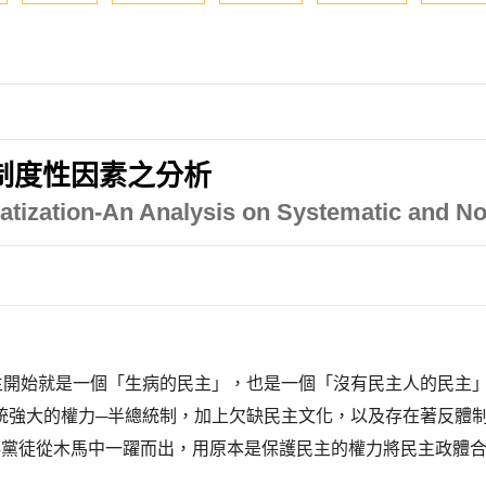
制度性因素之分析
tization-An Analysis on Systematic and No
生開始就是一個「生病的民主」，也是一個「沒有民主人的民主
統強大的權力─半總統制，加上欠缺民主文化，以及存在著反體
)率領納粹黨徒從木馬中一躍而出，用原本是保護民主的權力將民主政體