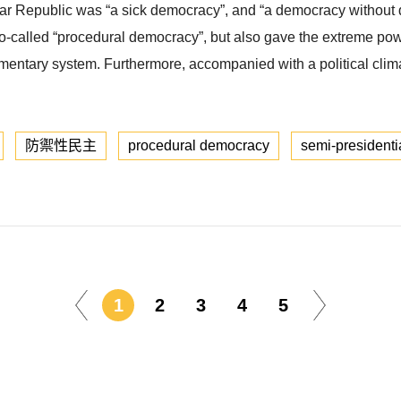
mar Republic was “a sick democracy”, and “a democracy without
so-called “procedural democracy”, but also gave the extreme pow
amentary system. Furthermore, accompanied with a political clima
防禦性民主
procedural democracy
semi-presidenti
1
2
3
4
5