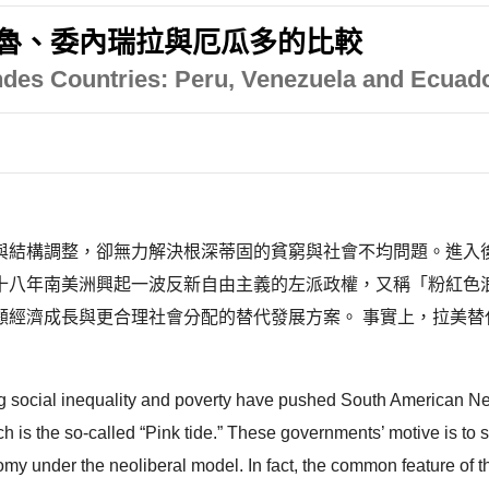
秘魯、委內瑞拉與厄瓜多的比較
Andes Countries: Peru, Venezuela and Ecua
與結構調整，卻無力解決根深蒂固的貧窮與社會不均問題。進入
十八年南美洲興起一波反新自由主義的左派政權，又稱「粉紅色浪
顧經濟成長與更合理社會分配的替代發展方案。 事實上，拉美替
 social inequality and poverty have pushed South American New
h is the so-called “Pink tide.” These governments’ motive is to
nomy under the neoliberal model. In fact, the common feature of t