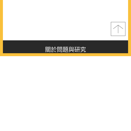
關於問題與研究
About this journal
最新消息
Latest issue
最新期刊
Latest issue
各期期刊
All issues
徵稿啟事