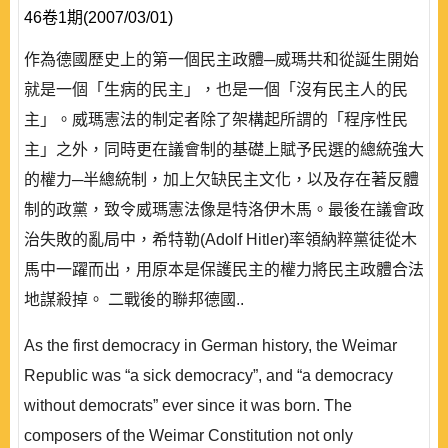
46卷1期(2007/03/01)
作為德國歷史上的第一個民主政體─威瑪共和從誕生開始
就是一個「生病的民主」，也是一個「沒有民主人的民
主」。威瑪憲法的制定者除了架構起所謂的「程序性民
主」之外，同時更在議會制的基礎上賦予民選的總統強大
的權力─半總統制，加上欠缺民主文化，以及存在著反體
制的政黨，致令威瑪憲法像是特洛伊木馬。最後在議會政
治失敗的亂局中，希特勒(Adolf Hitler)率領納粹黨徒從木
馬中一躍而出，用原本是保護民主的權力將民主政體合法
地謀殺掉。 二戰後的聯邦德國..
As the first democracy in German history, the Weimar
Republic was “a sick democracy”, and “a democracy
without democrats” ever since it was born. The
composers of the Weimar Constitution not only