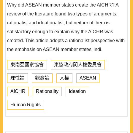
Why did ASEAN member states create the AICHR? A
review of the literature found two types of arguments:
rationalist and ideationalist, but neither of them is
satisfactory enough to explain why the AICHR was
created. This article adopts a rationalist perspective with
the emphasis on ASEAN member states’ indi..
東南亞國家協會
東協政府間人權委員會
理性論
觀念論
人權
ASEAN
AICHR
Rationality
Ideation
Human Rights