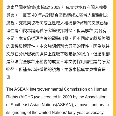
東南亞國家協會(東協)於 2009 年成立東協政府間人權委
員會，一反其 40 年來對聯合國倡議成立區域人權機制之
漠視。究竟東協為何成立區域人權機構?現有的文獻已從
理性論和觀念論兩種研究途徑探討過，但其解釋 力各有
不足。本文仍從理性論的觀點出發，但不同於文獻所強調
的東協集體理性，本文強調個別會員國的理性，因為以往
文獻在分析層次的選擇上採取了較宏觀的視角，但結果卻
是無法完全解釋東權會的成立。本文仍採用理性論的研究
途徑，但補充以較微觀的視角，主張東協成立東權會是
東..
The ASEAN Intergovernmental Commission on Human
Rights (AICHR)was created in 2009 by the Association
of Southeast Asian Nations(ASEAN), a move contrary to
its ignoring of the United Nations’ forty-year advocacy.