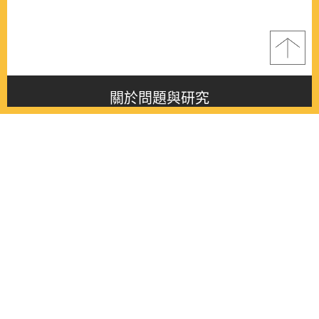
關於問題與研究
About this journal
最新消息
Latest issue
最新期刊
Latest issue
各期期刊
All issues
徵稿啟事
Contribution