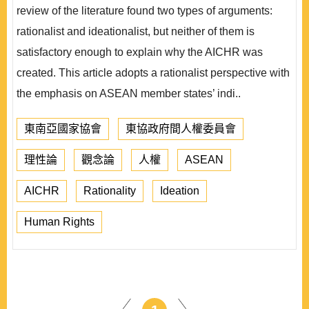
review of the literature found two types of arguments:
rationalist and ideationalist, but neither of them is
satisfactory enough to explain why the AICHR was
created. This article adopts a rationalist perspective with
the emphasis on ASEAN member states’ indi..
東南亞國家協會
東協政府間人權委員會
理性論
觀念論
人權
ASEAN
AICHR
Rationality
Ideation
Human Rights