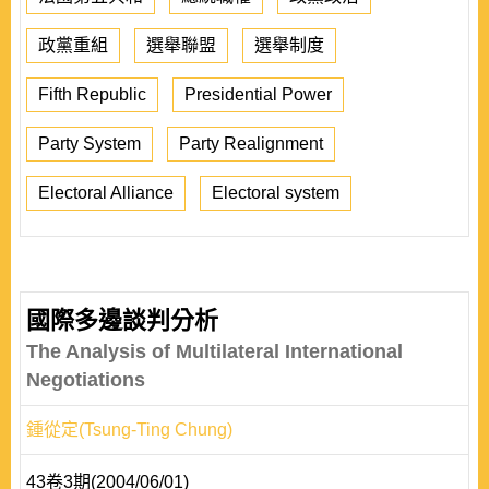
政黨重組
選舉聯盟
選舉制度
Fifth Republic
Presidential Power
Party System
Party Realignment
Electoral Alliance
Electoral system
國際多邊談判分析
The Analysis of Multilateral International
Negotiations
鍾從定(Tsung-Ting Chung)
43卷3期(2004/06/01)