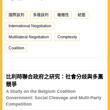
國際談判
多邊談判
複雜性
結盟
International Negotiation
Multilateral Negotiation
Complexity
Coalition
比利時聯合政府之研究：社會分歧與多黨
競爭
A Study on the Belgium Coalition
Government: Social Cleavage and Multi-Party
Competition