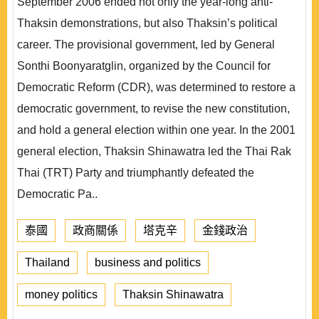
September 2006 ended not only the year-long anti-
Thaksin demonstrations, but also Thaksin’s political
career. The provisional government, led by General
Sonthi Boonyaratglin, organized by the Council for
Democratic Reform (CDR), was determined to restore a
democratic government, to revise the new constitution,
and hold a general election within one year. In the 2001
general election, Thaksin Shinawatra led the Thai Rak
Thai (TRT) Party and triumphantly defeated the
Democratic Pa..
泰國
政商關係
塔克辛
金錢政治
Thailand
business and politics
money politics
Thaksin Shinawatra