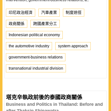
印尼政治經濟
汽車產業
制度途徑
政商關係
跨國產業分工
Indonesian political economy
the automotive industry
system approach
government-business relations
transnational industrial division
塔克辛執政前後的泰國政商關係
Business and Politics in Thailand: Before and
after Thaksin Shinawatra