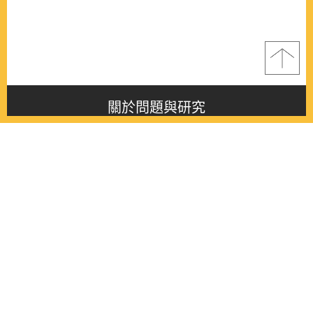
關於問題與研究
About this journal
最新消息
Latest issue
最新期刊
Latest issue
各期期刊
All issues
徵稿啟事
Contribution