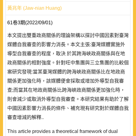
黃兆年 (Jaw-nian Huang)
61卷3期(2022/09/01)
本文提出雙重政商關係的理論架構以探討中國因素對臺灣
媒體自我審查的影響力消長。本文主張:臺灣媒體實施外
導型自我審查的程度，取決 於其跨海峽政商關係與在地
政商關係的相對強度。針對旺中集團與三立集團的比較個
案研究發現:當某臺灣媒體的跨海峽政商關係比在地政商
關係更加強化時，該媒體便會採取或增加外導型自我審
查;而當其在地政商關係比跨海峽政商關係更加強化時，
則會減少或取消外導型自我審查。本研究結果有助於了解
中國因素影響力消長的條件、補充現有研究對於媒體自我
審查增減的解釋..
This article provides a theoretical framework of dual