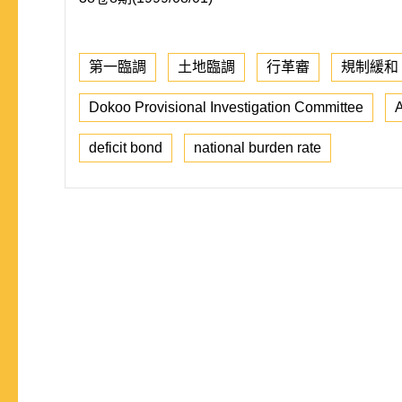
第一臨調
土地臨調
行革審
規制緩和
Dokoo Provisional Investigation Committee
A
deficit bond
national burden rate