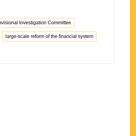
rovisional Investigation Committee
large-scale reform of the financial system