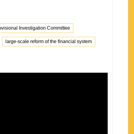
rovisional Investigation Committee
large-scale reform of the financial system