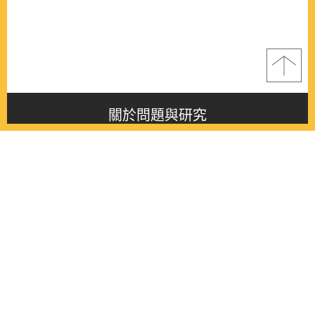
關於問題與研究
About this journal
最新消息
Latest issue
最新期刊
Latest issue
各期期刊
All issues
徵稿啟事
Contribution