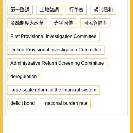
第一臨調
土地臨調
行革審
規制緩和
金融制度大改革
赤字國債
國民負擔率
First Provisional Investigation Committee
Dokoo Provisional Investigation Committee
Administrative Reform Screening Committee
deregulation
large-scale reform of the financial system
deficit bond
national burden rate