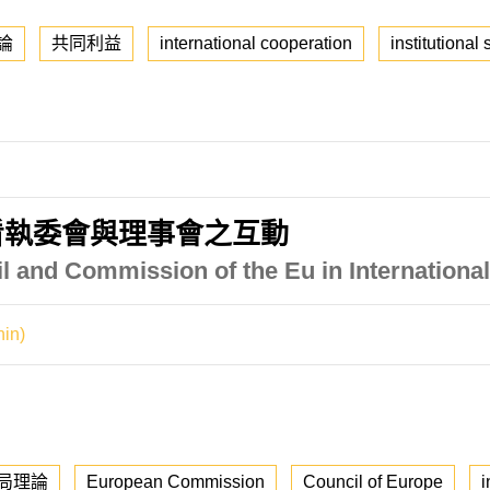
論
共同利益
international cooperation
institutional 
看執委會與理事會之互動
l and Commission of the Eu in Internationa
in)
局理論
European Commission
Council of Europe
i