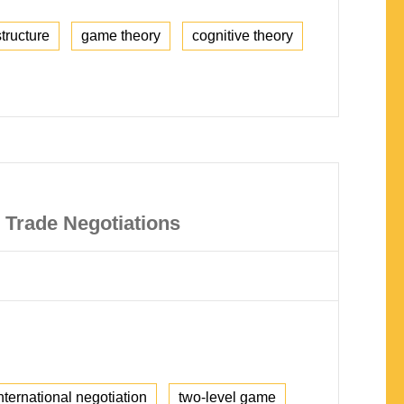
structure
game theory
cognitive theory
l Trade Negotiations
nternational negotiation
two-level game