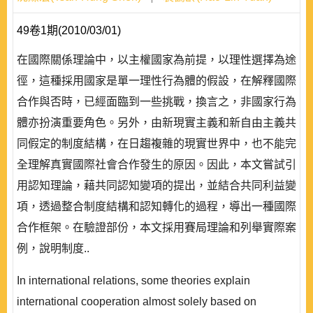
49卷1期(2010/03/01)
在國際關係理論中，以主權國家為前提，以理性選擇為途
徑，這種採用國家是單一理性行為體的假設，在解釋國際
合作與否時，已經面臨到一些挑戰，換言之，非國家行為
體亦扮演重要角色。另外，由新現實主義和新自由主義共
同假定的制度結構，在日趨複雜的現實世界中，也不能完
全理解真實國際社會合作發生的原因。因此，本文嘗試引
用認知理論，藉共同認知變項的提出，並結合共同利益變
項，透過整合制度結構和認知轉化的過程，導出一種國際
合作框架。在驗證部份，本文採用賽局理論和列舉實際案
例，說明制度..
In international relations, some theories explain
international cooperation almost solely based on