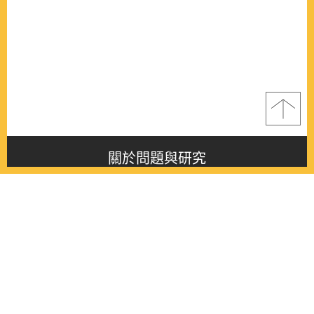
關於問題與研究
About this journal
最新消息
Latest issue
最新期刊
Latest issue
各期期刊
All issues