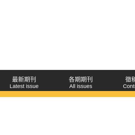
最新期刊
各期期刊
徵
Latest issue
All issues
Cont
《問題與研究》季刊 Wenti Yu Yanjiu
Copyright © 2021 Wenti Yu Yanjiu. All Rights Reserved.
獲「國科會人文社會科學研究中心」補助