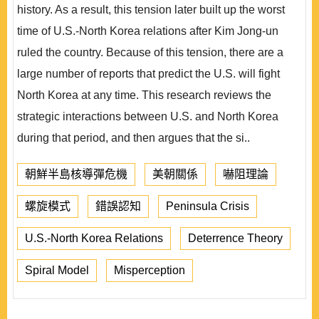
history. As a result, this tension later built up the worst
time of U.S.-North Korea relations after Kim Jong-un
ruled the country. Because of this tension, there are a
large number of reports that predict the U.S. will fight
North Korea at any time. This research reviews the
strategic interactions between U.S. and North Korea
during that period, and then argues that the si..
朝鮮半島核導彈危機
美朝關係
嚇阻理論
螺旋模式
錯誤認知
Peninsula Crisis
U.S.-North Korea Relations
Deterrence Theory
Spiral Model
Misperception