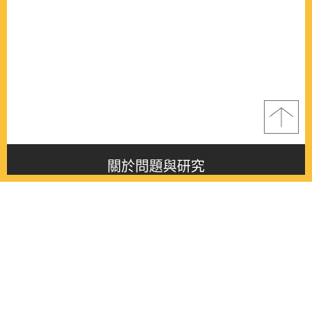
關於問題與研究
About this journal
最新消息
Latest issue
最新期刊
Latest issue
各期期刊