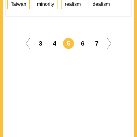
Taiwan
minority
realism
idealism
3
4
5
6
7