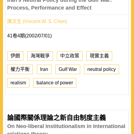
Iran's Neutral Policy during the Gulf War:
Process, Performance and Effect
陳文生 (Vincent W. S. Chen)
41卷4期(2002/07/01)
伊朗
海灣戰爭
中立政策
現實主義
權力平衡
Iran
Gulf War
neutral policy
realism
balance of power
論國際關係理論之新自由制度主義
On Neo-liberal Institutionalism in International