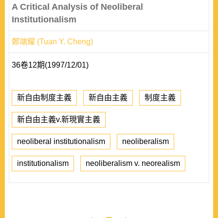
A Critical Analysis of Neoliberal
Institutionalism
鄭端耀 (Tuan Y. Cheng)
36卷12期(1997/12/01)
新自由制度主義
新自由主義
制度主義
新自由主義v.新現實主義
neoliberal institutionalism
neoliberalism
institutionalism
neoliberalism v. neorealism