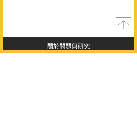
關於問題與研究
About this journal
最新消息
Latest issue
最新期刊
Latest issue
各期期刊
All issues
徵稿啟事
Contribution