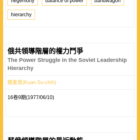
hegemony
balance of power
bandwagon
hierarchy
俄共領導階層的權力鬥爭
The Power Struggle in the Soviet Leadership
Hierarchy
關素質(Kuan Su-chih)
16卷9期(1977/06/10)