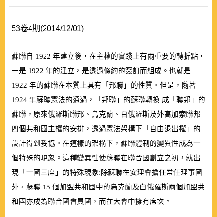
53卷4期(2014/12/01)
蘇聯自
1922
年建立後，在主權的實踐上有兩重要的轉折點，
一是
1922
年的建立，是透過條約的簽訂而組成。也就是
1922
年的蘇聯在本質上具有「邦聯」的性質。但是，隨著
1924
年蘇聯憲法的通過，「邦聯」的蘇聯轉換 成「聯邦」的
蘇聯，原來俄羅斯聯邦、烏克蘭、白俄羅斯及外高加索聯邦
四個共和國主權的安排，透過憲法架構下「自由退出權」的
設計得到妥協。在這樣的架構下，蘇聯體制的變異性成為一
個特殊的現象。這種變異性使蘇聯在聯合國創立之初，就出
現「一國三席」的特殊現象:除蘇聯在安理會擔任常任理事國
外，蘇聯
15
個加盟共和國中的烏克蘭及白俄羅斯兩個加盟共
和國亦成為聯合國會員國，而在大會中擁有席次。