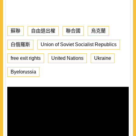
蘇聯
自由退出權
聯合國
烏克蘭
白俄羅斯
Union of Soviet Socialist Republics
free exit rights
United Nations
Ukraine
Byelorussia