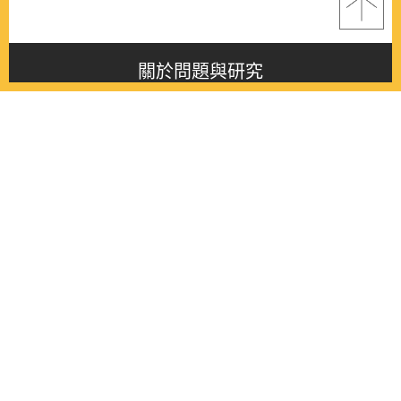
關於問題與研究
About this journal
最新消息
Latest issue
最新期刊
Latest issue
各期期刊
All issues
徵稿啟事
Contribution
聯絡我們
Contact