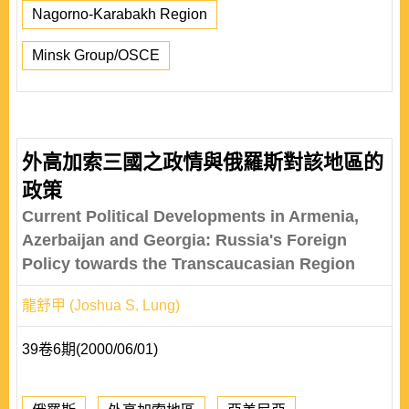
Nagorno-Karabakh Region
Minsk Group/OSCE
外高加索三國之政情與俄羅斯對該地區的
政策
Current Political Developments in Armenia,
Azerbaijan and Georgia: Russia's Foreign
Policy towards the Transcaucasian Region
龍舒甲 (Joshua S. Lung)
39卷6期(2000/06/01)