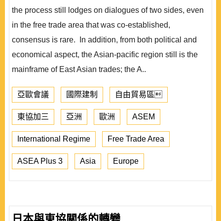
the process still lodges on dialogues of two sides, even
in the free trade area that was co-established,
consensus is rare. In addition, from both political and
economical aspect, the Asian-pacific region still is the
mainframe of East Asian trades; the A..
亞歐會議
國際建制
自由貿易區
東協加三
亞洲
歐洲
ASEM
International Regime
Free Trade Area
ASEA Plus 3
Asia
Europe
日本與東協關係的轉變