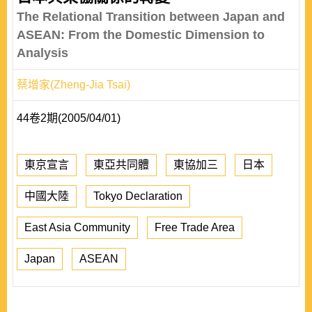
The Relational Transition between Japan and
ASEAN: From the Domestic Dimension to
Analysis
蔡增家(Zheng-Jia Tsai)
44卷2期(2005/04/01)
東京宣言
東亞共同體
東協加三
日本
中國大陸
Tokyo Declaration
East Asia Community
Free Trade Area
Japan
ASEAN