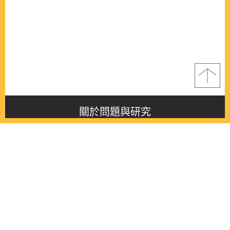
關於問題與研究
About this journal
最新消息
Latest issue
最新期刊
Latest issue
各期期刊
All issues