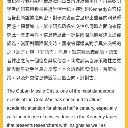
被視為冷戰時期中最危險的古巴飛彈危機事件，持續吸引
學者的研究興趣長達近半個世紀。特別是Kennedy白宮錄
音帶此新證據之解密，對研究者而言呈現出重要的洞見暨
困惑。儘管如此，鮮少研究透過外交信息傳遞之面向來探
究此一歷史事件。信息傳遞此一針對國際危機解決之途徑
認為，當面對國際衝突時，國家會傳達其對手具外交標的
之「語言」與 「非語言」信息。就某種意義而論，決策
者釋出之每一個信息與反信息，均意謂其自身策略性之意
圖與關乎對手信息之反應。本文透過國際情境、菁英決
策，以及外交信息傳遞等三個面向，針對古..
The Cuban Missile Crisis, one of the most dangerous
events of the Cold War, has continued to attract
academic attention for almost half a century, especially
with the release of new evidence in the Kennedy tapes
that presents researchers with insights as well as