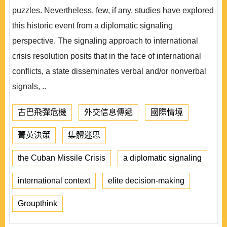
puzzles. Nevertheless, few, if any, studies have explored
this historic event from a diplomatic signaling
perspective. The signaling approach to international
crisis resolution posits that in the face of international
conflicts, a state disseminates verbal and/or nonverbal
signals, ..
古巴飛彈危機
外交信息傳遞
國際情境
菁英決策
集體迷思
the Cuban Missile Crisis
a diplomatic signaling
international context
elite decision-making
Groupthink