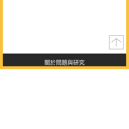
關於問題與研究
About this journal
最新消息
Latest issue
最新期刊
Latest issue
各期期刊
All issues