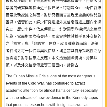
被視為冷戰時期中最危險的古巴飛彈危機事件，持續吸引
學者的研究興趣長達近半個世紀。特別是Kennedy白宮錄
音帶此新證據之解密，對研究者而言呈現出重要的洞見暨
困惑。儘管如此，鮮少研究透過外交信息傳遞之面向來探
究此一歷史事件。信息傳遞此一針對國際危機解決之途徑
認為，當面對國際衝突時，國家會傳達其對手具外交標的
之「語言」與 「非語言」信息。就某種意義而論，決策
者釋出之每一個信息與反信息，均意謂其自身策略性之意
圖與關乎對手信息之反應。本文透過國際情境、菁英決
策，以及外交信息傳遞等三個面向，針對古..
The Cuban Missile Crisis, one of the most dangerous
events of the Cold War, has continued to attract
academic attention for almost half a century, especially
with the release of new evidence in the Kennedy tapes
that presents researchers with insights as well as