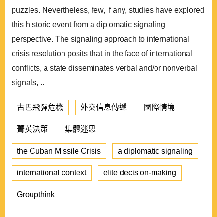
puzzles. Nevertheless, few, if any, studies have explored
this historic event from a diplomatic signaling
perspective. The signaling approach to international
crisis resolution posits that in the face of international
conflicts, a state disseminates verbal and/or nonverbal
signals, ..
古巴飛彈危機
外交信息傳遞
國際情境
菁英決策
集體迷思
the Cuban Missile Crisis
a diplomatic signaling
international context
elite decision-making
Groupthink