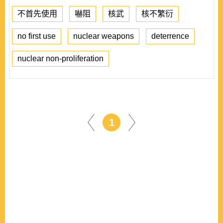
不首先使用
嚇阻
核武
核不繁衍
no first use
nuclear weapons
deterrence
nuclear non-proliferation
1