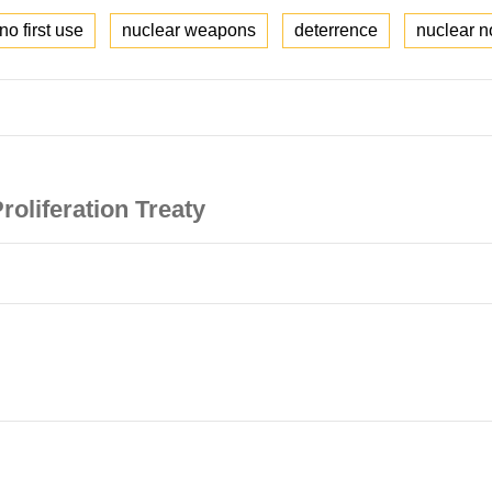
no first use
nuclear weapons
deterrence
nuclear n
roliferation Treaty