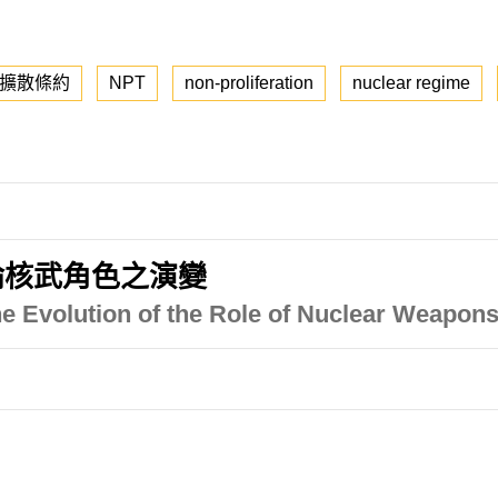
擴散條約
NPT
non-proliferation
nuclear regime
論核武角色之演變
he Evolution of the Role of Nuclear Weapon