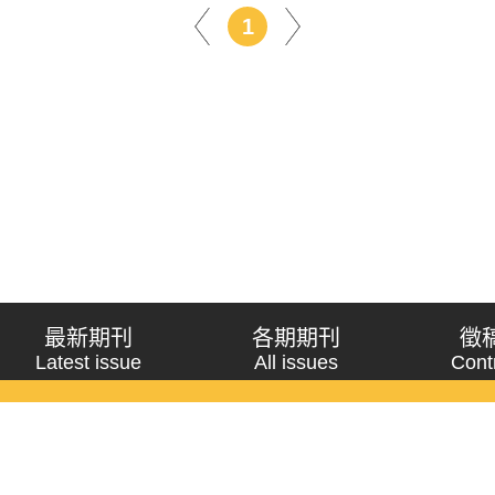
1
最新期刊
各期期刊
徵
Latest issue
All issues
Cont
《問題與研究》季刊 Wenti Yu Yanjiu
Copyright © 2021 Wenti Yu Yanjiu. All Rights Reserved.