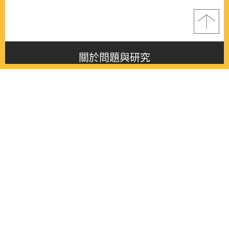
關於問題與研究
About this journal
最新消息
Latest issue
最新期刊
Latest issue
各期期刊
All issues
徵稿啟事
Contribution
聯絡我們