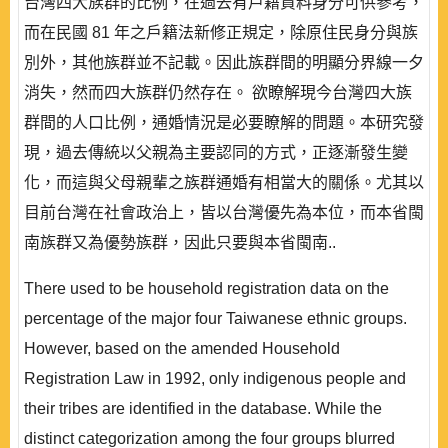
台灣四大族群的比例，在過去有戶籍資料身分可供參考，
而在民國 81 年之戶籍法新修正規定，除原住民身分與族
別外，其他族群並不記載。因此族群間的明顯分界線一夕
消失，然而四大族群仍然存在。 欲瞭解現今台灣四大族
群間的人口比例，通婚情況是必要瞭解的問題。本研究發
現，過去傳統以父親為主要認同的方式，正逐漸發生變
化，而這與父母親輩之族群通婚有相當大的關係。尤其以
目前台灣在社會政治上，皆以台灣優先為本位，而本省閩
南族群又為優勢族群，因此只要與本省閩南..
There used to be household registration data on the
percentage of the major four Taiwanese ethnic groups.
However, based on the amended Household
Registration Law in 1992, only indigenous people and
their tribes are identified in the database. While the
distinct categorization among the four groups blurred