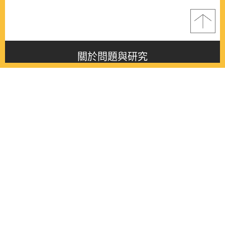
關於問題與研究
About this journal
最新消息
Latest issue
最新期刊
Latest issue
各期期刊
All issues
徵稿啟事
Contribution
聯絡我們