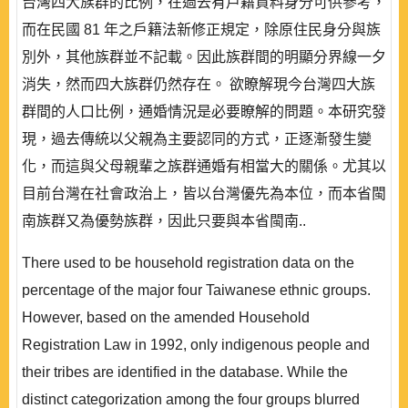
台灣四大族群的比例，在過去有戶籍資料身分可供參考，
而在民國 81 年之戶籍法新修正規定，除原住民身分與族
別外，其他族群並不記載。因此族群間的明顯分界線一夕
消失，然而四大族群仍然存在。 欲瞭解現今台灣四大族
群間的人口比例，通婚情況是必要瞭解的問題。本研究發
現，過去傳統以父親為主要認同的方式，正逐漸發生變
化，而這與父母親輩之族群通婚有相當大的關係。尤其以
目前台灣在社會政治上，皆以台灣優先為本位，而本省閩
南族群又為優勢族群，因此只要與本省閩南..
There used to be household registration data on the
percentage of the major four Taiwanese ethnic groups.
However, based on the amended Household
Registration Law in 1992, only indigenous people and
their tribes are identified in the database. While the
distinct categorization among the four groups blurred